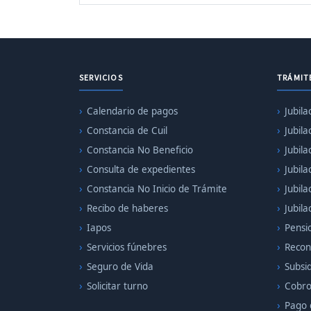
SERVICIOS
TRÁMIT
Calendario de pagos
Jubila
Constancia de Cuil
Jubila
Constancia No Beneficio
Jubil
Consulta de expedientes
Jubila
Constancia No Inicio de Trámite
Jubila
Recibo de haberes
Jubil
Iapos
Pensi
Servicios fúnebres
Recon
Seguro de Vida
Subsid
Solicitar turno
Cobro
Pago 