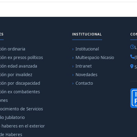
ES
INSTITUCIONAL
CO
L
ción ordinaria
Institucional
(
ción ex presos políticos
Multiespacio Nicasio
ación edad avanzada
Intranet
S
ción por invalidez
Novedades
ción por discapacidad
Contacto
ación ex combatientes
ones
ocimiento de Servicios
io Jubilatorio
 haberes en el exterior
de Haberes